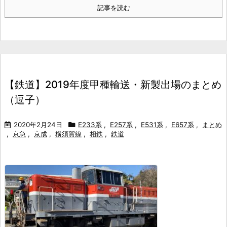
記事を読む
【鉄道】2019年度甲種輸送・新製出場のまとめ
（逗子）
2020年2月24日
E233系
,
E257系
,
E531系
,
E657系
,
まとめ
,
京急
,
京成
,
横須賀線
,
相鉄
,
鉄道