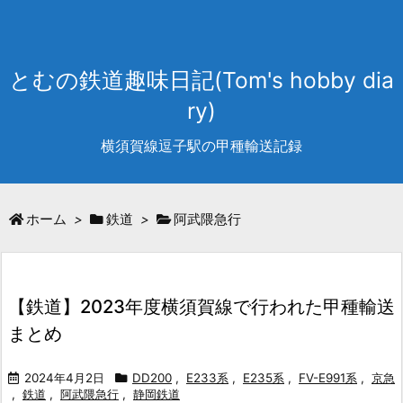
とむの鉄道趣味日記(Tom's hobby dia
ry)
横須賀線逗子駅の甲種輸送記録
ホーム
>
鉄道
>
阿武隈急行
【鉄道】2023年度横須賀線で行われた甲種輸送
まとめ
2024年4月2日
DD200
,
E233系
,
E235系
,
FV-E991系
,
京急
,
鉄道
,
阿武隈急行
,
静岡鉄道