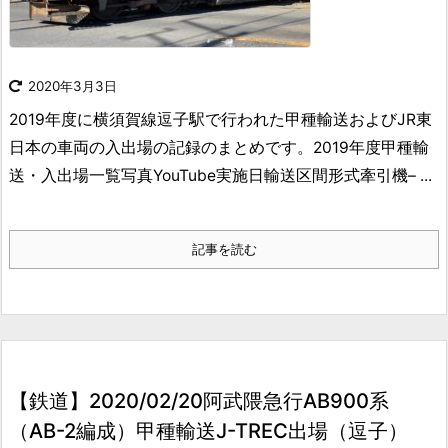
2020年3月3日
2019年度に横須賀線逗子駅で行われた甲種輸送およびJR東
日本の車両の入出場の記録のまとめです。
2019年度甲種輸
送・入出場一覧
写真
YouTube
実施日
輸送区間形式牽引機– ...
記事を読む
【鉄道】2020/02/20阿武隈急行AB900系
（AB-2編成）甲種輸送J-TREC出場（逗子）