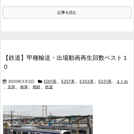
記事を読む
【鉄道】甲種輸送・出場動画再生回数ベスト１
０
2020年3月2日
E001系
,
E257系
,
E353系
,
E531系
,
まとめ
,
京急
,
南海
,
相鉄
,
鉄道