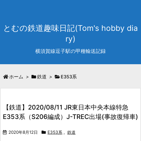
とむの鉄道趣味日記(Tom's hobby dia
ry)
横須賀線逗子駅の甲種輸送記録
ホーム
>
鉄道
>
E353系
【鉄道】2020/08/11 JR東日本中央本線特急
E353系（S206編成）J-TREC出場(事故復帰車)
2020年8月12日
E353系
,
鉄道