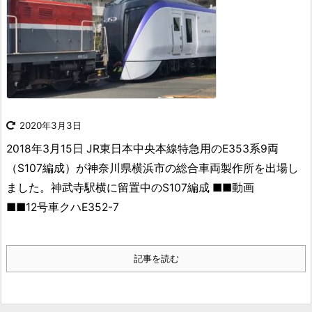
2020年3月3日
2018年3月15日 JR東日本中央本線特急用のE353系9両
（S107編成）が神奈川県横浜市の総合車両製作所を出場し
ました。
神武寺駅横に留置中のS107編成
■■動画
■■
12号車クハE352-7
記事を読む