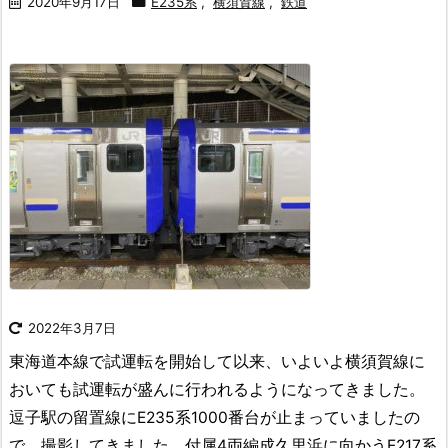
2020年9月17日
E235系
,
横須賀線
,
鉄道
2022年3月7日
東海道本線で試運転を開始して以来、いよいよ横須賀線に
おいても試運転が盛んに行われるようになってきました。
逗子駅の留置線にE235系1000番台が止まっていましたの
で、撮影してきました。
付属4両編成久里浜に向かうE217系