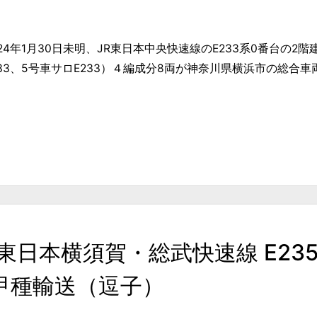
024年1月30日未明、JR東日本中央快速線のE233系0番台の2
233、5号車サロE233）４編成分8両が神奈川県横浜市の総合車両製
 JR東日本横須賀・総武快速線 E2
6両甲種輸送（逗子）