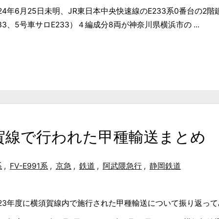
024年6月25日未明、JR東日本中央快速線のE233系0番台の
233、5号車サロE233）４編成分8両が神奈川県横浜市の ...
須賀線で行われた甲種輸送まとめ
系
,
FV-E991系
,
京急
,
鉄道
,
阿武隈急行
,
静岡鉄道
023年度に横須賀線内で施行された甲種輸送について振り返っ