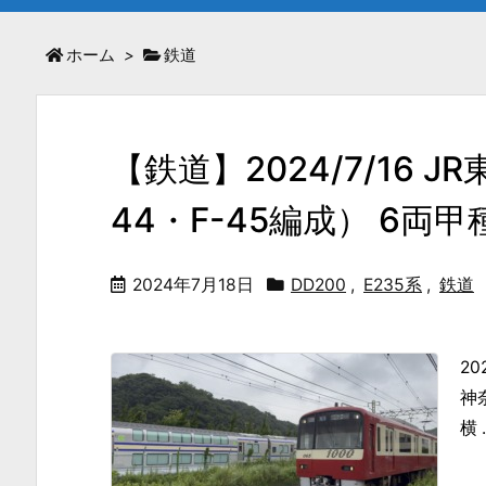
ホーム
>
鉄道
【鉄道】2024/7/16 
44・F-45編成） 6両
2024年7月18日
DD200
,
E235系
,
鉄道
2
神
横 .