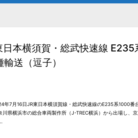
JR東日本横須賀・総武快速線 E23
甲種輸送（逗子）
024年7月16日JR東日本横須賀線・総武快速線のE235系1000番
奈川県横浜市の総合車両製作所（J-TREC横浜）から出場し
..