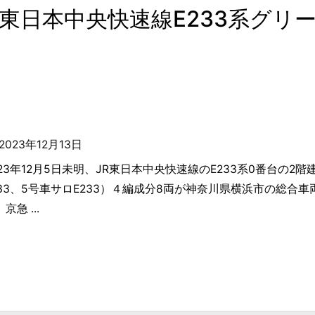
5 JR東日本中央快速線E233系グリ
2023年12月13日
023年12月5日未明、JR東日本中央快速線のE233系0番台の2
233、5号車サロE233）４編成分8両が神奈川県横浜市の総合車
京急 ...