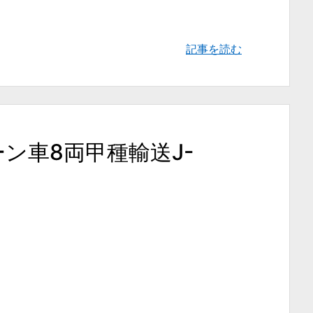
記事を読む
リーン車8両甲種輸送J-