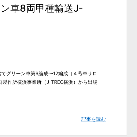
ーン車8両甲種輸送J-
階建てグリーン車第9編成〜12編成（４号車サロ
両製作所横浜事業所（J-TREC横浜）から出場
記事を読む